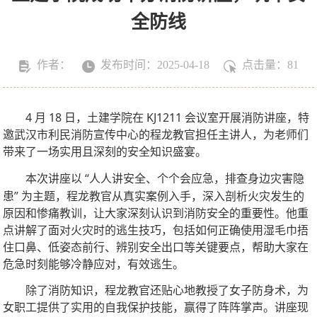
全防线
作者：
发布时间：2025-04-18
点击量：
81
4
18
KJ1211
月
日，土建学院在
会议室开展消防讲座，特
邀武汉市利民消防宣传中心的程龙教官担任主讲人，为老师们
带来了一场实用且深刻的安全知识盛宴。
“
本次讲座以
人人讲安全、个个会应急，排查身边灾害隐
”
患
为主题，程龙教官从真实案例入手，深入剖析火灾发生的
原因和惨痛教训，让大家深刻认识到消防安全的重要性。他重
点讲解了面对火灾时的逃生技巧，包括如何正确使用湿毛巾捂
住口鼻、低姿态前行、辨别安全出口等关键要点，帮助大家在
危急时刻能够冷静应对，有效逃生。
除了消防知识，程龙教官还贴心地教授了女子防身术，为
女职工提供了实用的自我保护技能，赢得了阵阵掌声。讲座现